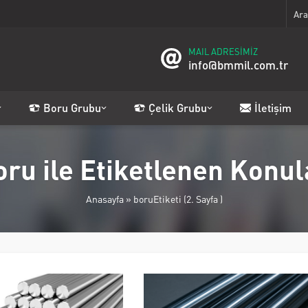
MAIL ADRESİMİZ
info@bmmil.com.tr
Boru Grubu
Çelik Grubu
İletişim
oru ile Etiketlenen Konul
Anasayfa
»
boruEtiketi
(2. Sayfa )