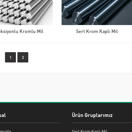
üksiyonlu Kromlu Mil
Sert Krom Kaplı Mil
1
2
al
Ürün Gruplarımız
mızda
Sert Krom Kaplı Mil