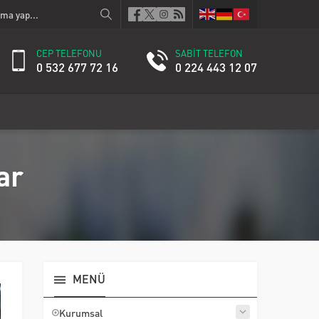
CEP TELEFONU
SABİT TELEFON
0 532 677 72 16
0 224 443 12 07
ar
MENÜ
Kurumsal