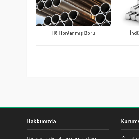
H8 Honlanmış Boru
İnd
Hakkımızda
Kurums
Mehmet ERMAN
Deneyimi ve büyük tecrübesiyle Bursa
Hakkı