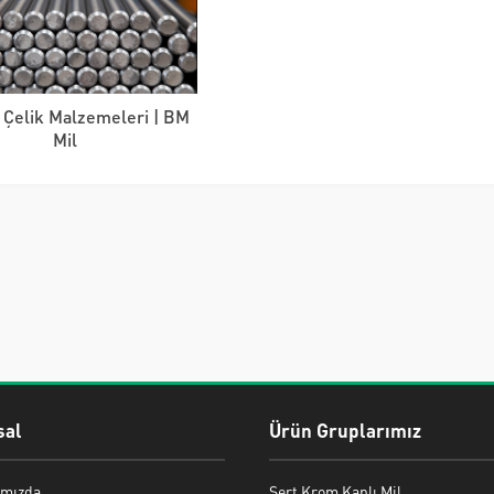
 Çelik Malzemeleri | BM
Mil
al
Ürün Gruplarımız
mızda
Sert Krom Kaplı Mil