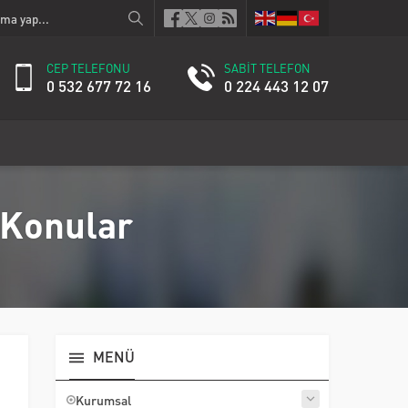
CEP TELEFONU
SABİT TELEFON
0 532 677 72 16
0 224 443 12 07
 Konular
MENÜ
Kurumsal