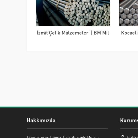
İzmit Çelik Malzemeleri | BM Mil
Kocaeli
Hakkımızda
Kurums
Mehmet ERMAN
Deneyimi ve büyük tecrübesiyle Bursa
Hakkı