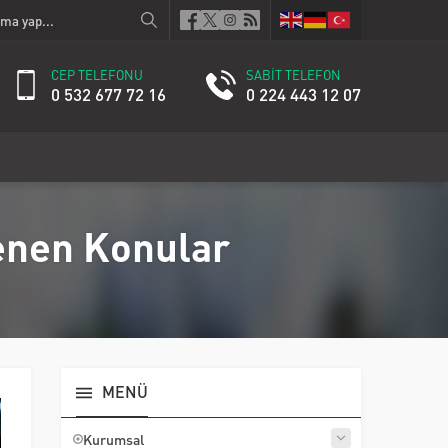
CEP TELEFONU
SABİT TELEFON
0 532 677 72 16
0 224 443 12 07
lenen Konular
MENÜ
Kurumsal