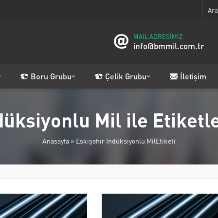
MAIL ADRESİMİZ
info@bmmil.com.tr
Boru Grubu
Çelik Grubu
İletişim
düksiyonlu Mil ile Etiket
Anasayfa
»
Eskişehir İndüksiyonlu MilEtiketi