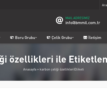
MAIL ADRESİMİZ
info@bmmil.com.tr
Boru Grubu
Çelik Grubu
İletişim
ği özellikleri ile Etiketl
Anasayfa
»
karbon çeliği özellikleriEtiketi