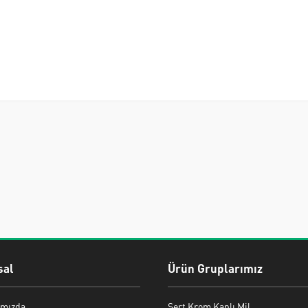
al
Ürün Gruplarımız
mızda
Sert Krom Kaplı Mil