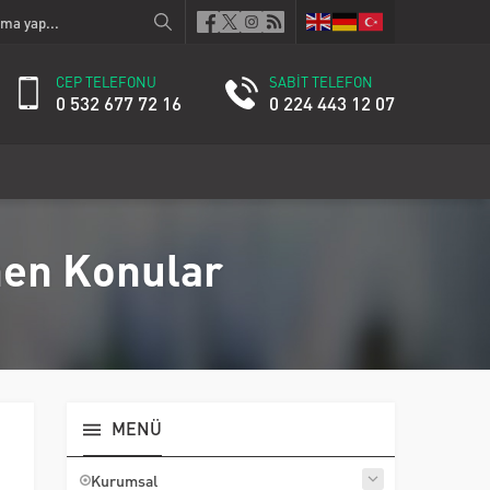
CEP TELEFONU
SABİT TELEFON
0 532 677 72 16
0 224 443 12 07
enen Konular
MENÜ
Kurumsal