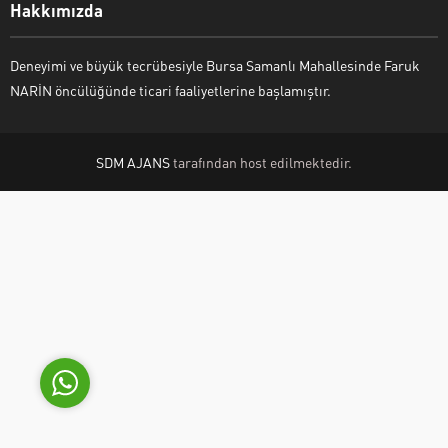
Hakkımızda
Deneyimi ve büyük tecrübesiyle Bursa Samanlı Mahallesinde Faruk
NARİN öncülüğünde ticari faaliyetlerine başlamıştır.
SDM AJANS
tarafından host edilmektedir.
Mehmet ERMAN
Cevap Yaz