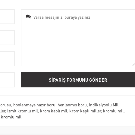
borusu
,
honlanmaya hazır boru
,
honlanmış boru
,
İndiksiyonlu Mil
,
ler
,
izmit kromlu mil
,
krom kaplı mil
,
krom kaplı miller
,
kromlu mil
,
t kromlu mil