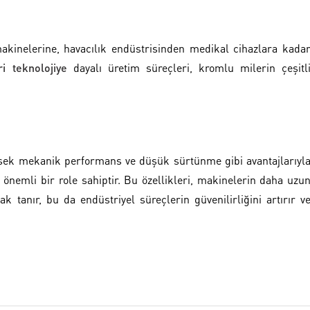
kinelerine, havacılık endüstrisinden medikal cihazlara kada
ri teknolojiye
dayalı üretim süreçleri, kromlu milerin çeşitl
sek mekanik performans ve düşük sürtünme gibi avantajlarıyl
önemli bir role sahiptir. Bu özellikleri, makinelerin daha uzu
k tanır, bu da endüstriyel süreçlerin güvenilirliğini artırır v