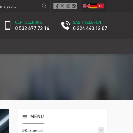
CEP TELEFONU
SABİT TELEFON
0 532 677 72 16
0 224 443 12 07
MENÜ
Kurumsal