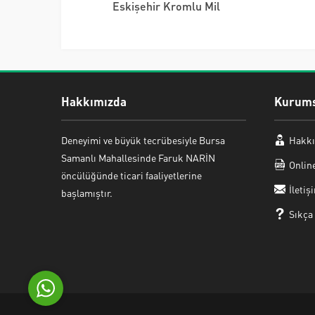
Eskişehir Kromlu Mil
Hakkımızda
Kurums
Mehmet ERMAN
Deneyimi ve büyük tecrübesiyle Bursa
Hakkı
Samanlı Mahallesinde Faruk NARİN
Onlin
öncülüğünde ticari faaliyetlerine
İletiş
başlamıştır.
Sıkça
Cevap Yaz