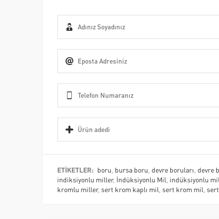
ETİKETLER:
boru
,
bursa boru
,
devre boruları
,
devre 
indiksiyonlu miller
,
İndüksiyonlu Mil
,
indüksiyonlu mil
kromlu miller
,
sert krom kaplı mil
,
sert krom mil
,
ser