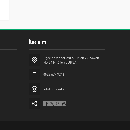
İletişim
Üçevler Mahallesi 46. Blok 22. Sokak
No:84 Nilüfer/BURSA
0532 677 7216
info@bmmil.com.tr