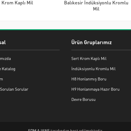
Krom Kaplı Mil
Balıkesir İndüksiyonlu Kromlu
Mil
al
Ürün Gruplarımız
mızda
Sert Krom Kaplı Mil
e Katalog
İndüksiyonlu Kromlu Mil
im
H8 Honlanmış Boru
 Sorulan Sorular
H9 Honlanmaya Hazır Boru
Devre Borusu
SDM AJANS
tarafından host edilmektedir.